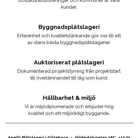
bostadsrättsföreningar och kommuner är våra
kunder.
Byggnadsplåtslageri
Erfarenhet och kvalitetstänkande gör oss till ett
av stans bästa byggnadsplåtslagerier.
Auktoriserat plåtslageri
Dokumenterad projektstyrning från projektstart
till överlämnandet till dig som kund.
Hållbarhet & miljö
Vi är miljödiplomerade och erbjuder hög
kvalitet och ett miljöriktigt byggande.
Apells Plåtslageri i Göteborg • Hildedalsgatan 26C, 417 05